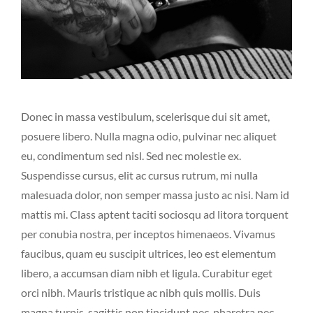
Donec in massa vestibulum, scelerisque dui sit amet,
posuere libero. Nulla magna odio, pulvinar nec aliquet
eu, condimentum sed nisl. Sed nec molestie ex.
Suspendisse cursus, elit ac cursus rutrum, mi nulla
malesuada dolor, non semper massa justo ac nisi. Nam id
mattis mi. Class aptent taciti sociosqu ad litora torquent
per conubia nostra, per inceptos himenaeos. Vivamus
faucibus, quam eu suscipit ultrices, leo est elementum
libero, a accumsan diam nibh et ligula. Curabitur eget
orci nibh. Mauris tristique ac nibh quis mollis. Duis
magna turpis, sagittis non tincidunt nec, pharetra nec